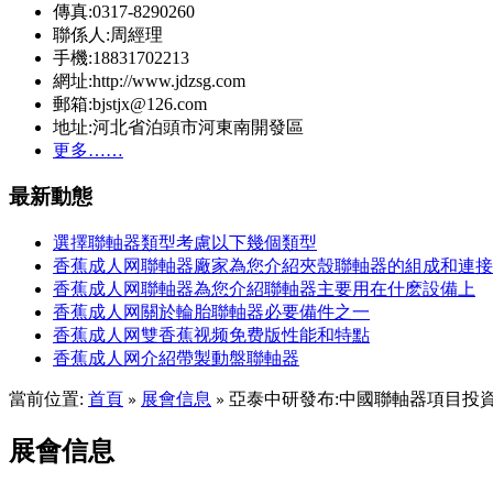
傳真:0317-8290260
聯係人:周經理
手機:18831702213
網址:http://www.jdzsg.com
郵箱:bjstjx@126.com
地址:河北省泊頭市河東南開發區
更多……
最新動態
選擇聯軸器類型考慮以下幾個類型
香蕉成人网聯軸器廠家為您介紹夾殼聯軸器的組成和連接
香蕉成人网聯軸器為您介紹聯軸器主要用在什麽設備上
香蕉成人网關於輪胎聯軸器必要備件之一
香蕉成人网雙香蕉视频免费版性能和特點
香蕉成人网介紹帶製動盤聯軸器
當前位置:
首頁
展會信息
亞泰中研發布:中國聯軸器項目投
»
»
展會信息