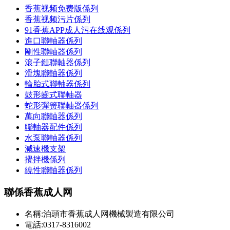
香蕉视频免费版係列
香蕉视频污片係列
91香蕉APP成人污在线观係列
進口聯軸器係列
剛性聯軸器係列
滾子鏈聯軸器係列
滑塊聯軸器係列
輪胎式聯軸器係列
鼓形齒式聯軸器
蛇形彈簧聯軸器係列
萬向聯軸器係列
聯軸器配件係列
水泵聯軸器係列
減速機支架
攪拌機係列
繞性聯軸器係列
聯係香蕉成人网
名稱:泊頭市香蕉成人网機械製造有限公司
電話:0317-8316002